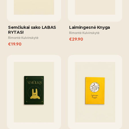
Semčiukai sako LABAS
Laimingesnė Knyga
RYTAS!
Rimantė Kulvinskytė
Rimantė Kulvinskytė
€
29.90
€
19.90