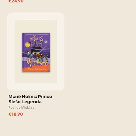
€
24.90
Munė Holms: Princo
Slešo Legenda
Povilas Miškinis
€
18.90