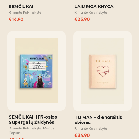
SEMČIUKAI
LAIMINGA KNYGA
Rimantė Kulvinskytė
Rimantė Kulvinskytė
€
16.90
€
25.90
SEMČIUKAI: 1117-osios
TU MAN – dienoraštis
Supergalių žaidynės
dviems
Rimantė Kulvinskytė, Marius
Rimantė Kulvinskytė
Čepulis
€
34.90