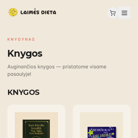
Knygynas
KNYGYNAS
Paskaitos
Knygos
Žemėlapis
Auginančios knygos — pristatome visame
pasaulyje!
Apie
KNYGOS
Profilis