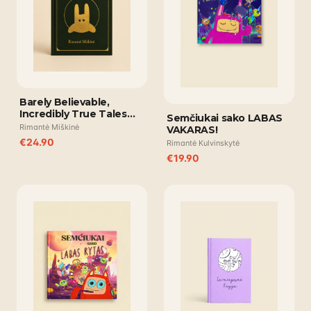
Barely Believable,
Incredibly True Tales
Semčiukai sako LABAS
from Semkador
Rimantė Miškinė
VAKARAS!
€
24.90
Rimantė Kulvinskytė
€
19.90